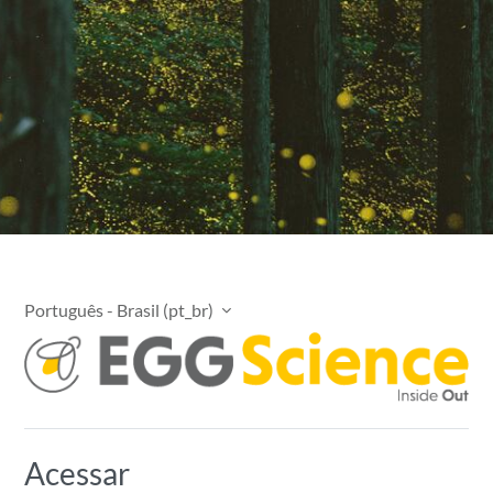
Português - Brasil ‎(pt_br)‎
EggScience Academ
Acessar