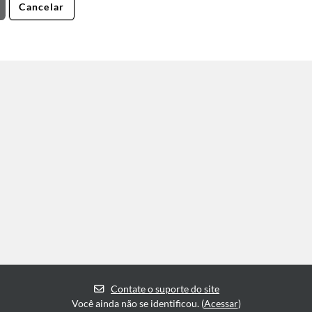
Contate o suporte do site
Você ainda não se identificou. (
Acessar
)